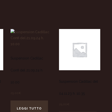
Suspension Cadillac
Confi del 21.09.24 h.
l
Suspension Cadillac del
10.00
25,00
€
04.11.23 h. 10.35
25,00
€
LEGGI TUTTO