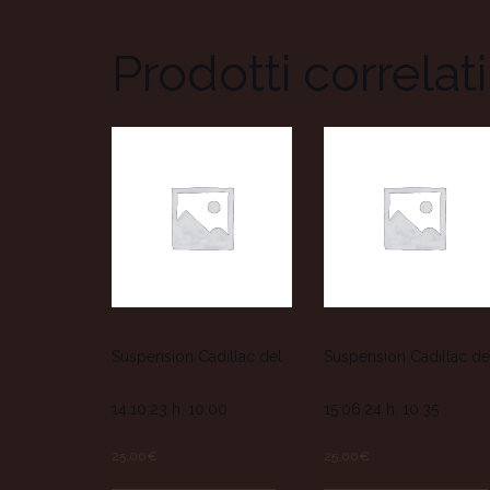
Prodotti correlati
Suspension Cadillac del
Suspension Cadillac de
14.10.23 h. 10.00
15.06.24 h. 10.35
25,00
€
25,00
€