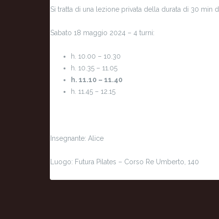
Si tratta di una lezione privata della durata di 30 min
Sabato 18 maggio 2024 – 4 turni:
h. 10.00 – 10.30
h. 10.35 – 11.05
h. 11.10 – 11.40
h. 11.45 – 12.15
Insegnante: Alice
Luogo: Futura Pilates – Corso Re Umberto, 140