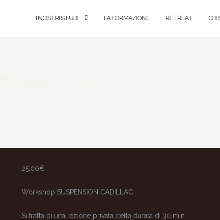
I NOSTRI STUDI
LA FORMAZIONE
RETREAT
CHI
8.05.24 h. 11.10
25,00
€
Workshop SUSPENSION CADILLAC
Si tratta di una lezione privata della durata di 30 min