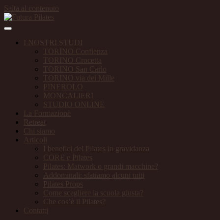
Salta al contenuto
I NOSTRI STUDI
TORINO Confienza
TORINO Crocetta
TORINO San Carlo
TORINO via dei Mille
PINEROLO
MONCALIERI
STUDIO ONLINE
La Formazione
Retreat
Chi siamo
Articoli
I benefici del Pilates in gravidanza
CORE e Pilates
Pilates: Matwork o grandi macchine?
Addominali: sfatiamo alcuni miti
Pilates Props
Come scegliere la scuola giusta?
Che cos’è il Pilates?
Contatti