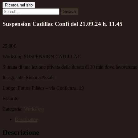
Ricerca nel sito
Search
Suspension Cadillac Confi del 21.09.24 h. 11.45
25,00
€
Workshop SUSPENSION CADILLAC
Si tratta di una lezione privata della durata di 30 min dove lavoreremo 
Insegnante: Simona Assale
Luogo: Futura Pilates – via Confienza, 19
Esaurito
Categoria:
Workshop
Descrizione
Descrizione