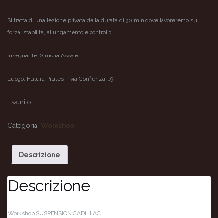
Si tratta di una lezione privata della durata di 30 min dove lavoreremo su
forza, stabilità, allungamento e controllo.
Insegnante: Simona Assale
Luogo: Futura Pilates – via Confienza, 19
Esaurito
Categoria:
Workshop
Descrizione
Descrizione
Workshop SUSPENSION CADILLAC