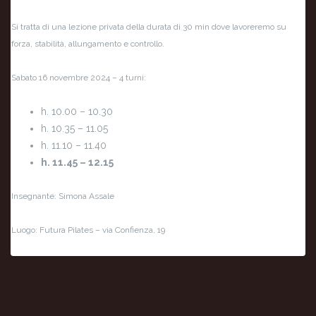
Si tratta di una lezione privata della durata di 30 min dove lavoreremo su
forza, stabilità, allungamento e controllo.
Sabato 16 novembre 2024 – 4 turni:
h. 10.00 – 10.30
h. 10.35 – 11.05
h. 11.10 – 11.40
h. 11.45 – 12.15
Insegnante: Simona Assale
Luogo: Futura Pilates – via Confienza, 19