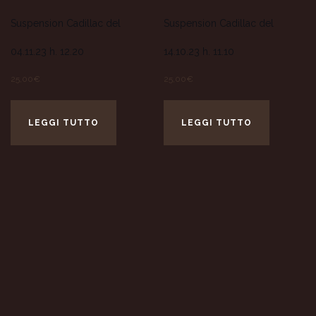
Suspension Cadillac del
Suspension Cadillac del
04.11.23 h. 12.20
14.10.23 h. 11.10
25,00
€
25,00
€
LEGGI TUTTO
LEGGI TUTTO