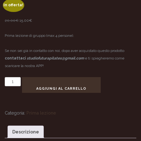
In offerta!
Il
Il
20,00
€
15,00
€
prezzo
prezzo
originale
attuale
Prima lezione di gruppo (max 4 persone).
era:
è:
20,00€.
15,00€.
Se non sei già in contatto con noi, dopo aver acquistato questo prodotto
contattaci
studiofuturapilates@gmail.com
e ti spiegheremo come
scaricare la nostra APP!
prima
lezione
AGGIUNGI AL CARRELLO
gruppo
quantità
Categoria:
Prima lezione
Descrizione