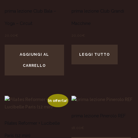
prima lezione Club Bala –
prima lezione Club Grandi
Yoga – Circuit
Macchine
20,00
€
20,00
€
AGGIUNGI AL
LEGGI TUTTO
CARRELLO
In offerta!
prima lezione Pinerolo REF
Pilates Reformer + Lucibelle
18,00
€
Paris (12 min)